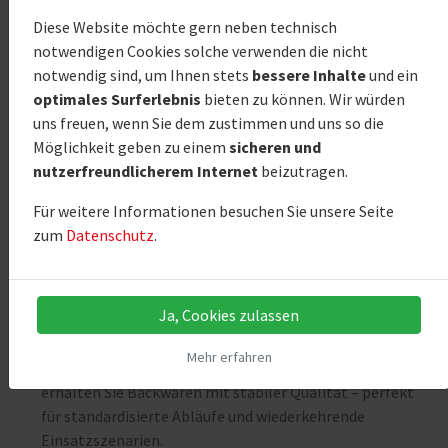
Wenn Sie bagels kaufen möchten, profitieren Sie bei CGC
Diese Website möchte gern neben technisch
Grothe von einem erfahrenen Partner im Backwaren-
notwendigen Cookies solche verwenden die nicht
Großhandel. Als Spezialist für Bordverpflegung, Catering,
notwendig sind, um Ihnen stets
bessere Inhalte
und ein
Systemgastronomie und Großküchen bieten wir Ihnen
optimales Surferlebnis
bieten zu können. Wir würden
planbare Qualität, verlässliche Logistik und Produkte, die
uns freuen, wenn Sie dem zustimmen und uns so die
sich optimal in Ihre Prozesse integrieren lassen – von der
Möglichkeit geben zu einem
sicheren und
ersten Bestellung bis zum laufenden Nachschub.
nutzerfreundlicherem Internet
beizutragen.
✓
Spezialisierung auf Profi-Abnehmer
Für weitere Informationen besuchen Sie unsere Seite
CGC Grothe ist auf die Anforderungen von Airlines,
zum
Datenschutz
.
Catering, Systemgastronomie und Großküchen
ausgerichtet – ideal für professionelle
Verpflegungskonzepte an Bord und am Boden.
Ja, Cookies zulassen
✓
Gleichbleibende Qualität und eigene Produktion
Mehr erfahren
Durch langjährige Erfahrung und eigene Herstellung
erhalten Sie Backwaren mit stabiler Qualität – perfekt
für standardisierte Abläufe und wiederkehrende
Einsatzszenarien.